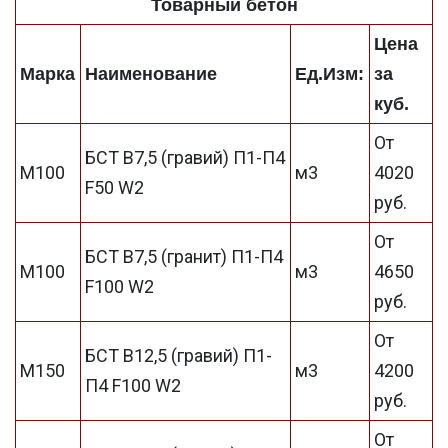
Товарный бетон
Цена
Марка
Наименование
Ед.Изм:
за
куб.
От
БСТ В7,5 (гравий) П1-П4
М100
м3
4020
F50 W2
руб.
От
БСТ В7,5 (гранит) П1-П4
М100
м3
4650
F100 W2
руб.
От
БСТ В12,5 (гравий) П1-
М150
м3
4200
П4 F100 W2
руб.
От